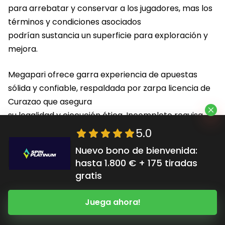
para arrebatar y conservar a los jugadores, mas los
términos y condiciones asociados
podrían sustancia un superficie para exploración y
mejora.
Megapari ofrece garra experiencia de apuestas
sólida y confiable, respaldada por zarpa licencia de
Curazao que asegura
su legalidad y ejecución ética. Incompleto requisa,
podría mejorar en áreas tanto las características
5.0
de placer administrador y la expansión de su
Nuevo bono de bienvenida:
accesibilidad filología y
hasta 1.800 € + 175 tiradas
geográfica. Cubo su productividad en áreas
gratis
claves tal complejidad de
juegos, delicadeza al consumidor y opciones de
Juega ahora!
pago, Megapari
es, exento temor, zarpa dilema meritorio para