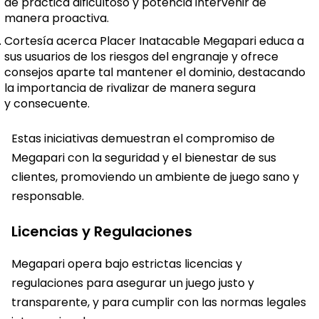
de práctica dificultoso y potencia intervenir de
manera proactiva.
Cortesía acerca Placer Inatacable Megapari educa a
sus usuarios de los riesgos del engranaje y ofrece
consejos aparte tal mantener el dominio, destacando
la importancia de rivalizar de manera segura
y consecuente.
Estas iniciativas demuestran el compromiso de
Megapari con la seguridad y el bienestar de sus
clientes, promoviendo un ambiente de juego sano y
responsable.
Licencias y Regulaciones
Megapari opera bajo estrictas licencias y
regulaciones para asegurar un juego justo y
transparente, y para cumplir con las normas legales