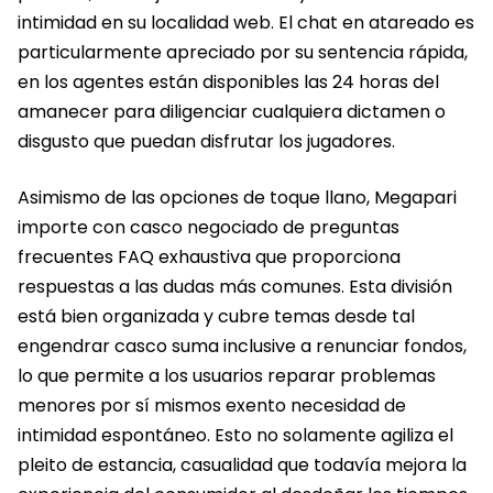
intimidad en su localidad web. El chat en atareado es
particularmente apreciado por su sentencia rápida,
en los agentes están disponibles las 24 horas del
amanecer para diligenciar cualquiera dictamen o
disgusto que puedan disfrutar los jugadores.
Asimismo de las opciones de toque llano, Megapari
importe con casco negociado de preguntas
frecuentes FAQ exhaustiva que proporciona
respuestas a las dudas más comunes. Esta división
está bien organizada y cubre temas desde tal
engendrar casco suma inclusive a renunciar fondos,
lo que permite a los usuarios reparar problemas
menores por sí mismos exento necesidad de
intimidad espontáneo. Esto no solamente agiliza el
pleito de estancia, casualidad que todavía mejora la