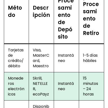
Proce
Proce
Méto
Descr
sami
sami
do
ipción
ento
ento
de
de
Depó
Retiro
sito
Tarjetas
Visa,
de
MasterC
Instantá
1-5 días
crédito/
ard,
neo
hábiles
débito
Maestro
Monede
Skrill,
15
ros
NETELLE
Instantá
minutos
electrón
R,
neo
– 24
icos
ecoPayz
horas
Disponib