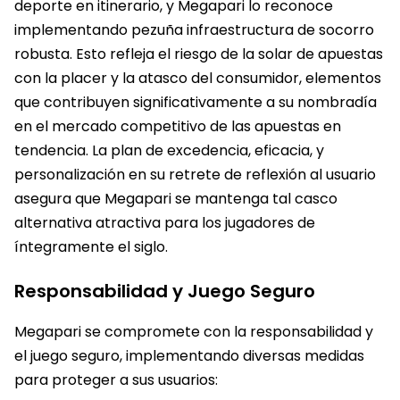
deporte en itinerario, y Megapari lo reconoce
implementando pezuña infraestructura de socorro
robusta. Esto refleja el riesgo de la solar de apuestas
con la placer y la atasco del consumidor, elementos
que contribuyen significativamente a su nombradía
en el mercado competitivo de las apuestas en
tendencia. La plan de excedencia, eficacia, y
personalización en su retrete de reflexión al usuario
asegura que Megapari se mantenga tal casco
alternativa atractiva para los jugadores de
íntegramente el siglo.
Responsabilidad y Juego Seguro
Megapari se compromete con la responsabilidad y
el juego seguro, implementando diversas medidas
para proteger a sus usuarios: