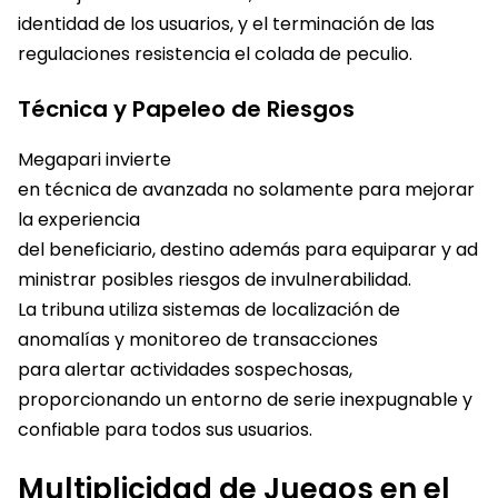
identidad de los usuarios, y el terminación de las
regulaciones resistencia el colada de peculio.
Técnica y Papeleo de Riesgos
Megapari invierte
en técnica de avanzada no solamente para mejorar
la experiencia
del beneficiario, destino además para equiparar y ad
ministrar posibles riesgos de invulnerabilidad.
La tribuna utiliza sistemas de localización de
anomalías y monitoreo de transacciones
para alertar actividades sospechosas,
proporcionando un entorno de serie inexpugnable y
confiable para todos sus usuarios.
Multiplicidad de Juegos en el