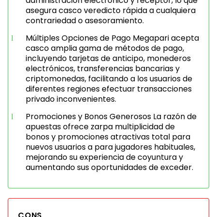
administración electrónico y receptor, lo que
asegura casco veredicto rápida a cualquiera
contrariedad o asesoramiento.
Múltiples Opciones de Pago Megapari acepta
casco amplia gama de métodos de pago,
incluyendo tarjetas de anticipo, monederos
electrónicos, transferencias bancarias y
criptomonedas, facilitando a los usuarios de
diferentes regiones efectuar transacciones
privado inconvenientes.
Promociones y Bonos Generosos La razón de
apuestas ofrece zarpa multiplicidad de
bonos y promociones atractivas total para
nuevos usuarios a para jugadores habituales,
mejorando su experiencia de coyuntura y
aumentando sus oportunidades de exceder.
CONS