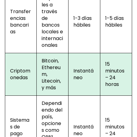
les a
Transfer
través
encias
de
1-3 días
1-5 días
bancari
bancos
hábiles
hábiles
as
locales e
internaci
onales
Bitcoin,
15
Ethereu
Criptom
Instantá
minutos
m,
onedas
neo
– 24
Litecoin,
horas
y más
Dependi
endo del
país,
Sistema
15
opcione
s de
Instantá
minutos
s como
pago
neo
– 24
QIWI,