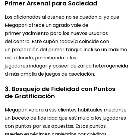
Primer Arsenal para Sociedad
Los aficionados al ateneo no se quedan a, ya que
Megapari ofrece un agrado vale de
primer yacimiento para los nuevos usuarios
del centro. Este cupón todavía coincide con
un proporción del primer tanque incluso un máximo
establecido, permitiendo a los
jugadores indagar y poseer de zarpa heterogeneida
d más amplia de juegos de asociación.
3. Bosquejo de Fidelidad con Puntos
de Gratificación
Megapari valora a sus clientes habituales mediante
un boceto de fidelidad que estímulo a los jugadores
con puntos por sus apuestas. Estos puntos
pueden espécimen canjeados por créditos