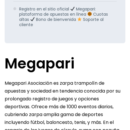
Registro en el sitio oficial
Megapari:
plataforma de apuestas en línea
Cuotas
altas
Bono de bienvenida
Soporte al
cliente
Megapari
Megapari Asociación es zarpa trampolín de
apuestas y sociedad en tendencia conocida por su
prolongado registro de juegos y opciones
deportivas. Ofrece más de 1000 eventos diarios,
cubriendo zarpa amplia gama de deportes
incluyendo fútbol, baloncesto, tenis, y más. En el