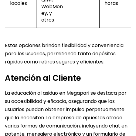
locales
horas
WebMon
ey, y
otros
Estas opciones brindan flexibilidad y conveniencia
para los usuarios, permitiendo tanto depósitos
rápidos como retiros seguros y eficientes.
Atención al Cliente
La educación al asiduo en Megapari se destaca por
su accesibilidad y eficacia, asegurando que los
usuarios puedan obtener impulso perpetuamente
que la necesiten. La empresa de apuestas ofrece
varias formas de comunicación, incluyendo chat en
potente, mensajero electrónico y un formulario de