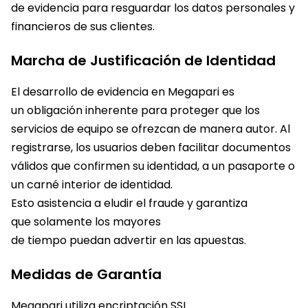
de evidencia para resguardar los datos personales y
financieros de sus clientes.
Marcha de Justificación de Identidad
El desarrollo de evidencia en Megapari es
un obligación inherente para proteger que los
servicios de equipo se ofrezcan de manera autor. Al
registrarse, los usuarios deben facilitar documentos
válidos que confirmen su identidad, a un pasaporte o
un carné interior de identidad.
Esto asistencia a eludir el fraude y garantiza
que solamente los mayores
de tiempo puedan advertir en las apuestas.
Medidas de Garantía
Megapari utiliza encriptación SSL