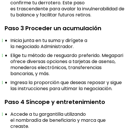
confirme tu derrotero. Este paso
es trascendente para avalar la invulnerabilidad de
tu balance y facilitar futuros retiros.
Paso 3 Proceder un acumulación
Inicia junta en tu suma y dirígete a
la negociado Administrador.
Elige tu método de resguardo preferido. Megapari
ofrece diversas opciones a tarjetas de asenso,
monederos electrónicos, transferencias
bancarias, y más.
Ingresa la proporción que deseas reposar y sigue
las instrucciones para ultimar la negociación.
Paso 4 Síncope y entretenimiento
Accede a tu gargantilla utilizando
el nombradía de beneficiario y marca que
creaste.