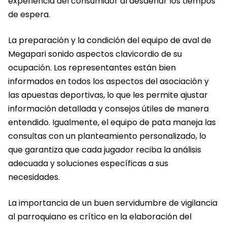
experiencia del consumidor al desdeñar los tiempos
de espera.
La preparación y la condición del equipo de aval de
Megapari sonido aspectos clavicordio de su
ocupación. Los representantes están bien
informados en todos los aspectos del asociación y
las apuestas deportivas, lo que les permite ajustar
información detallada y consejos útiles de manera
entendido. Igualmente, el equipo de pata maneja las
consultas con un planteamiento personalizado, lo
que garantiza que cada jugador reciba la análisis
adecuada y soluciones específicas a sus
necesidades.
La importancia de un buen servidumbre de vigilancia
al parroquiano es crítico en la elaboración del