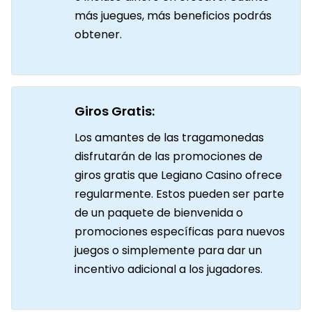
más juegues, más beneficios podrás
obtener.
Giros Gratis:
Los amantes de las tragamonedas
disfrutarán de las promociones de
giros gratis que Legiano Casino ofrece
regularmente. Estos pueden ser parte
de un paquete de bienvenida o
promociones específicas para nuevos
juegos o simplemente para dar un
incentivo adicional a los jugadores.