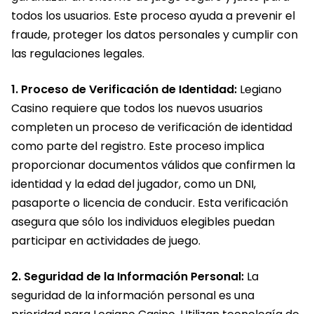
todos los usuarios. Este proceso ayuda a prevenir el
fraude, proteger los datos personales y cumplir con
las regulaciones legales.
1. Proceso de Verificación de Identidad:
Legiano
Casino requiere que todos los nuevos usuarios
completen un proceso de verificación de identidad
como parte del registro. Este proceso implica
proporcionar documentos válidos que confirmen la
identidad y la edad del jugador, como un DNI,
pasaporte o licencia de conducir. Esta verificación
asegura que sólo los individuos elegibles puedan
participar en actividades de juego.
2. Seguridad de la Información Personal:
La
seguridad de la información personal es una