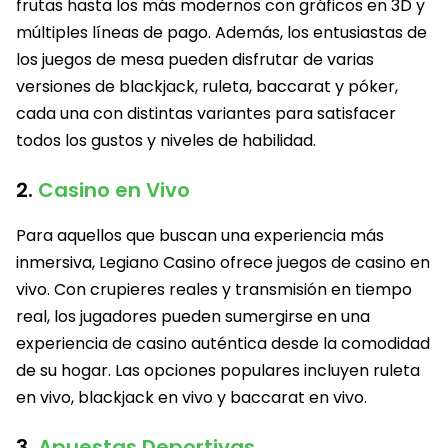
frutas hasta los más modernos con gráficos en 3D y
múltiples líneas de pago. Además, los entusiastas de
los juegos de mesa pueden disfrutar de varias
versiones de blackjack, ruleta, baccarat y póker,
cada una con distintas variantes para satisfacer
todos los gustos y niveles de habilidad.
2.
Casino en Vivo
Para aquellos que buscan una experiencia más
inmersiva, Legiano Casino ofrece juegos de casino en
vivo. Con crupieres reales y transmisión en tiempo
real, los jugadores pueden sumergirse en una
experiencia de casino auténtica desde la comodidad
de su hogar. Las opciones populares incluyen ruleta
en vivo, blackjack en vivo y baccarat en vivo.
3.
Apuestas Deportivas