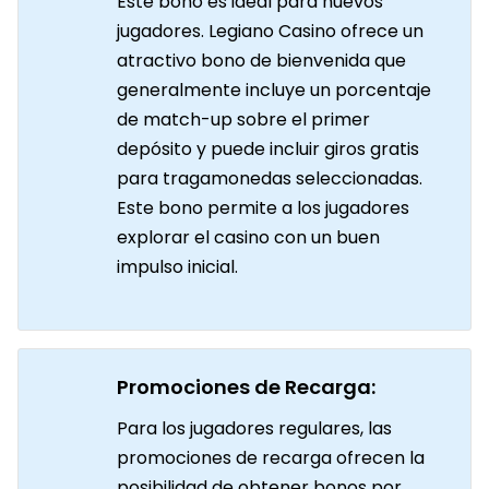
Este bono es ideal para nuevos
jugadores. Legiano Casino ofrece un
atractivo bono de bienvenida que
generalmente incluye un porcentaje
de match-up sobre el primer
depósito y puede incluir giros gratis
para tragamonedas seleccionadas.
Este bono permite a los jugadores
explorar el casino con un buen
impulso inicial.
Promociones de Recarga:
Para los jugadores regulares, las
promociones de recarga ofrecen la
posibilidad de obtener bonos por