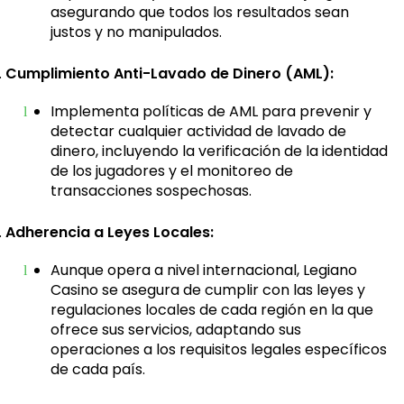
asegurando que todos los resultados sean
justos y no manipulados.
Cumplimiento Anti-Lavado de Dinero (AML):
Implementa políticas de AML para prevenir y
detectar cualquier actividad de lavado de
dinero, incluyendo la verificación de la identidad
de los jugadores y el monitoreo de
transacciones sospechosas.
Adherencia a Leyes Locales:
Aunque opera a nivel internacional, Legiano
Casino se asegura de cumplir con las leyes y
regulaciones locales de cada región en la que
ofrece sus servicios, adaptando sus
operaciones a los requisitos legales específicos
de cada país.