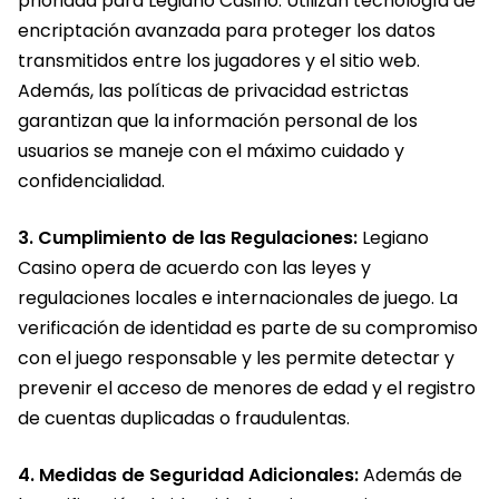
prioridad para Legiano Casino. Utilizan tecnología de
encriptación avanzada para proteger los datos
transmitidos entre los jugadores y el sitio web.
Además, las políticas de privacidad estrictas
garantizan que la información personal de los
usuarios se maneje con el máximo cuidado y
confidencialidad.
3. Cumplimiento de las Regulaciones:
Legiano
Casino opera de acuerdo con las leyes y
regulaciones locales e internacionales de juego. La
verificación de identidad es parte de su compromiso
con el juego responsable y les permite detectar y
prevenir el acceso de menores de edad y el registro
de cuentas duplicadas o fraudulentas.
4. Medidas de Seguridad Adicionales:
Además de