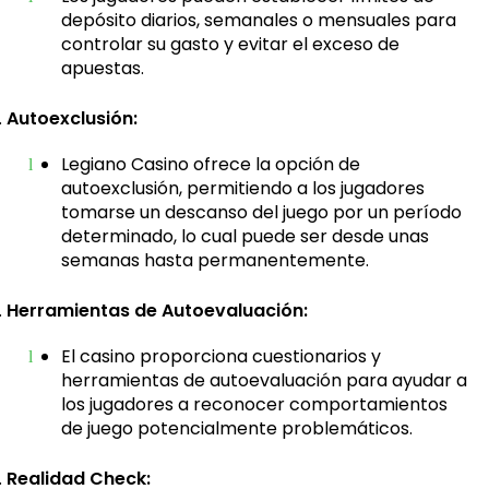
depósito diarios, semanales o mensuales para
controlar su gasto y evitar el exceso de
apuestas.
Autoexclusión:
Legiano Casino ofrece la opción de
autoexclusión, permitiendo a los jugadores
tomarse un descanso del juego por un período
determinado, lo cual puede ser desde unas
semanas hasta permanentemente.
Herramientas de Autoevaluación:
El casino proporciona cuestionarios y
herramientas de autoevaluación para ayudar a
los jugadores a reconocer comportamientos
de juego potencialmente problemáticos.
Realidad Check: