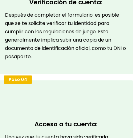
Verificación de cuenta:
Después de completar el formulario, es posible
que se te solicite verificar tu identidad para
cumplir con las regulaciones de juego. Esto
generalmente implica subir una copia de un
documento de identificación oficial, como tu DNI o
pasaporte.
Paso 04
Acceso a tu cuenta:
Una vez que tu cuenta haya sido verificada,