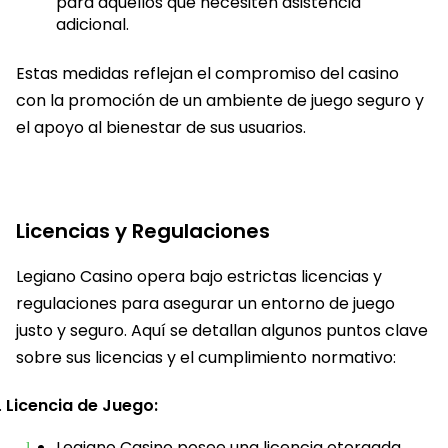
para aquellos que necesiten asistencia
adicional.
Estas medidas reflejan el compromiso del casino
con la promoción de un ambiente de juego seguro y
el apoyo al bienestar de sus usuarios.
Licencias y Regulaciones
Legiano Casino opera bajo estrictas licencias y
regulaciones para asegurar un entorno de juego
justo y seguro. Aquí se detallan algunos puntos clave
sobre sus licencias y el cumplimiento normativo:
Licencia de Juego:
Legiano Casino posee una licencia otorgada