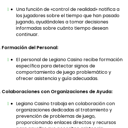
Una función de «control de realidad» notifica a
los jugadores sobre el tiempo que han pasado
jugando, ayudándoles a tomar decisiones
informadas sobre cuánto tiempo desean
continuar.
Formación del Personal:
El personal de Legiano Casino recibe formación
específica para detectar signos de
comportamiento de juego problemático y
ofrecer asistencia y guía adecuadas.
Colaboraciones con Organizaciones de Ayuda:
Legiano Casino trabaja en colaboración con
organizaciones dedicadas al tratamiento y
prevención de problemas de juego,
proporcionando enlaces directos y recursos