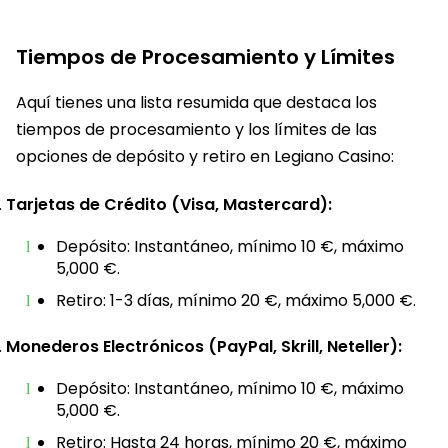
Tiempos de Procesamiento y Límites
Aquí tienes una lista resumida que destaca los
tiempos de procesamiento y los límites de las
opciones de depósito y retiro en Legiano Casino:
Tarjetas de Crédito (Visa, Mastercard):
Depósito: Instantáneo, mínimo 10 €, máximo
5,000 €.
Retiro: 1-3 días, mínimo 20 €, máximo 5,000 €.
Monederos Electrónicos (PayPal, Skrill, Neteller):
Depósito: Instantáneo, mínimo 10 €, máximo
5,000 €.
Retiro: Hasta 24 horas, mínimo 20 €, máximo