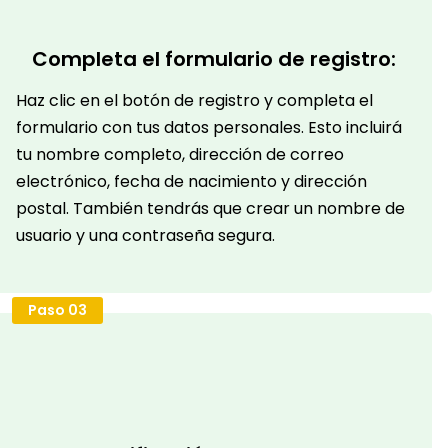
Completa el formulario de registro:
Haz clic en el botón de registro y completa el
formulario con tus datos personales. Esto incluirá
tu nombre completo, dirección de correo
electrónico, fecha de nacimiento y dirección
postal. También tendrás que crear un nombre de
usuario y una contraseña segura.
Paso 03