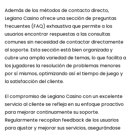
Además de los métodos de contacto directo,
Legiano Casino ofrece una sección de preguntas
frecuentes (FAQ) exhaustiva que permite a los
usuarios encontrar respuestas a las consultas
comunes sin necesidad de contactar directamente
al soporte. Esta sección está bien organizada y
cubre una amplia variedad de temas, lo que facilita a
los jugadores la resolución de problemas menores
por sí mismos, optimizando así el tiempo de juego y
la satisfacción del cliente.
El compromiso de Legiano Casino con un excelente
servicio al cliente se refleja en su enfoque proactivo
para mejorar continuamente su soporte.
Regularmente recopilan feedback de los usuarios
para ajustar y mejorar sus servicios, asegurándose