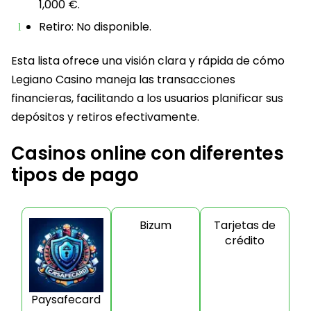
1,000 €.
Retiro: No disponible.
Esta lista ofrece una visión clara y rápida de cómo
Legiano Casino maneja las transacciones
financieras, facilitando a los usuarios planificar sus
depósitos y retiros efectivamente.
Casinos online con diferentes
tipos de pago
Bizum
Tarjetas de
crédito
Paysafecard