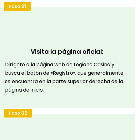
Paso 01
Visita la página oficial:
Dirígete a la página web de Legiano Casino y
busca el botón de «Registro», que generalmente
se encuentra en la parte superior derecha de la
página de inicio.
Paso 02