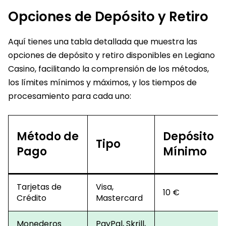
Opciones de Depósito y Retiro
Aquí tienes una tabla detallada que muestra las
opciones de depósito y retiro disponibles en Legiano
Casino, facilitando la comprensión de los métodos,
los límites mínimos y máximos, y los tiempos de
procesamiento para cada uno:
Método de
Depósito
Tipo
Pago
Mínimo
Tarjetas de
Visa,
10 €
Crédito
Mastercard
Monederos
PayPal, Skrill,