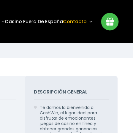
Casino Fuera De España
Contacto
DESCRIPCIÓN GENERAL
Te damos la bienvenida a
CashWin, el lugar ideal para
disfrutar de emocionantes
juegos de casino en línea y
obtener grandes ganancias.