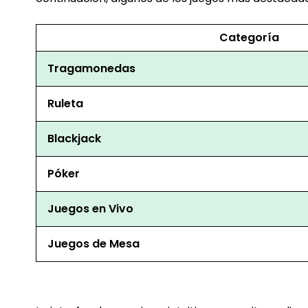
Categoría
Tragamonedas
Ruleta
Blackjack
Póker
Juegos en Vivo
Juegos de Mesa