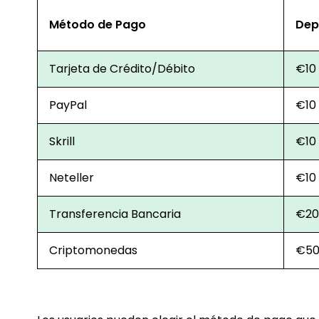
Método de Pago
Dep
Tarjeta de Crédito/Débito
€10
PayPal
€10
Skrill
€10
Neteller
€10
Transferencia Bancaria
€20
Criptomonedas
€5