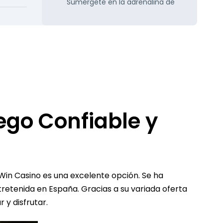
Sumérgete en la adrenalina de
las mejores tragamonedas,
póker, blackjack, ruleta y mucho
más. Aprovecha bonos
exclusivos y juega de manera
segura. Únete a CashWin y
comienza tu camino hacia la
fortuna desde hoy mismo.
go Confiable y
Win Casino es una excelente opción. Se ha
tretenida en España. Gracias a su variada oferta
 y disfrutar.