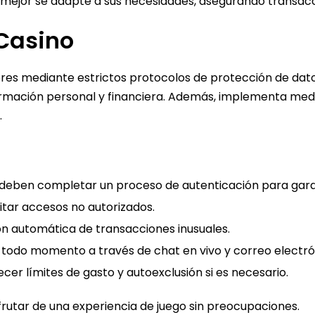
 mejor se adapte a sus necesidades, asegurando transacc
Casino
ores mediante estrictos protocolos de protección de dato
formación personal y financiera. Además, implementa medid
.
deben completar un proceso de autenticación para garan
tar accesos no autorizados.
n automática de transacciones inusuales.
 todo momento a través de chat en vivo y correo electró
er límites de gasto y autoexclusión si es necesario.
frutar de una experiencia de juego sin preocupaciones.