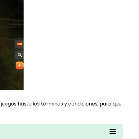
 juegos hasta los términos y condiciones, para que