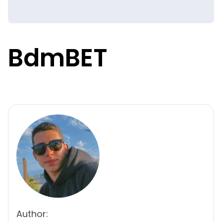
BdmBET
Author: